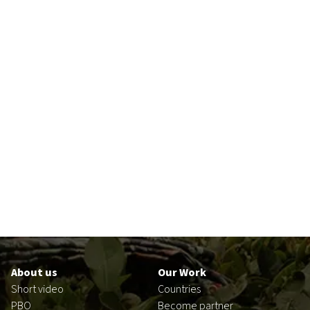
Footer
en
About us
Our Work
Short video
Countries
PBO
Become partner