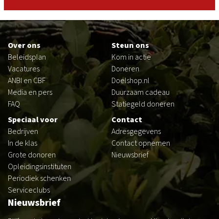
Footer
Over ons
Steun ons
Beleidsplan
Kom in actie
Vacatures
Doneren
ANBI en CBF
Doelshop.nl
Media en pers
Duurzaam cadeau
FAQ
Statiegeld doneren
Speciaal voor
Contact
Bedrijven
Adresgegevens
In de klas
Contact opnemen
Grote donoren
Nieuwsbrief
Opleidingsinstituten
Periodiek schenken
Serviceclubs
Nieuwsbrief