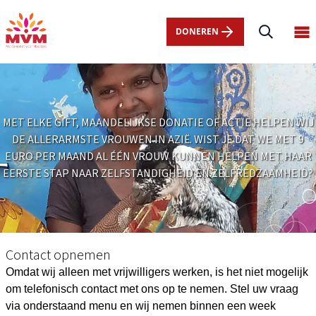
Main
Overslaan
navigation
en
DONEREN
Op
nl
naar
ma
de
me
inhoud
gaan
MET ELKE GIFT, MAANDELIJKSE DONATIE OF ACTIE HELPEN WIJ
DE ALLERARMSTE VROUWEN IN AZIË. WIST JE DAT WE MET 9
EURO PER MAAND AL ÉÉN VROUW KUNNEN HELPEN MET HAAR
EERSTE STAP NAAR ZELFSTANDIGHEID EN ZELFREDZAAMHEID?
contact-
formulier
Contact opnemen
Omdat wij alleen met vrijwilligers werken, is het niet mogelijk
om telefonisch contact met ons op te nemen. Stel uw vraag
via onderstaand menu en wij nemen binnen een week