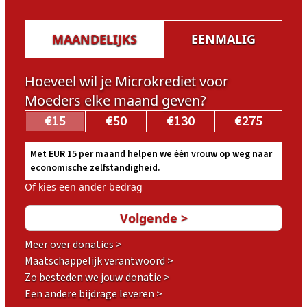
*
MAANDELIJKS
EENMALIG
Hoeveel wil je Microkrediet voor
Moeders elke maand geven?
€15
€50
€130
€275
Met EUR 15 per maand helpen we ėėn vrouw op weg naar
economische zelfstandigheid.
Of kies een ander bedrag
Meer over donaties >
Maatschappelijk verantwoord >
Zo besteden we jouw donatie >
Een andere bijdrage leveren >