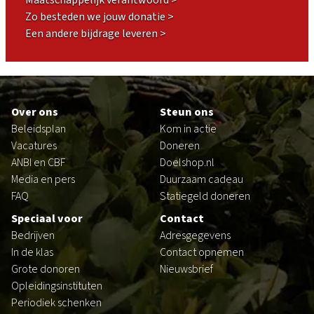
Maatschappelijk verantwoord >
Zo besteden we jouw donatie >
Een andere bijdrage leveren >
Footer
Over ons
Steun ons
Beleidsplan
Kom in actie
Vacatures
Doneren
ANBI en CBF
Doelshop.nl
Media en pers
Duurzaam cadeau
FAQ
Statiegeld doneren
Speciaal voor
Contact
Bedrijven
Adresgegevens
In de klas
Contact opnemen
Grote donoren
Nieuwsbrief
Opleidingsinstituten
Periodiek schenken