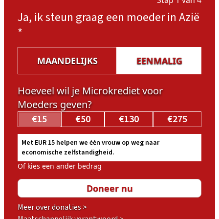
Stap 1 van 4
Ja, ik steun graag een moeder in Azië
*
MAANDELIJKS
EENMALIG
Hoeveel wil je Microkrediet voor
Moeders geven?
€15
€50
€130
€275
Met EUR 15 helpen we ėėn vrouw op weg naar
economische zelfstandigheid.
Of kies een ander bedrag
Meer over donaties >