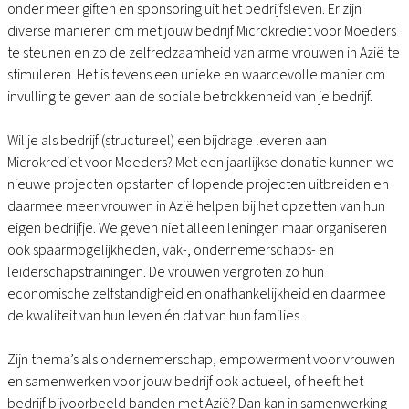
onder meer giften en sponsoring uit het bedrijfsleven. Er zijn
diverse manieren om met jouw bedrijf Microkrediet voor Moeders
te steunen en zo de zelfredzaamheid van arme vrouwen in Azië te
stimuleren. Het is tevens een unieke en waardevolle manier om
invulling te geven aan de sociale betrokkenheid van je bedrijf.
Wil je als bedrijf (structureel) een bijdrage leveren aan
Microkrediet voor Moeders? Met een jaarlijkse donatie kunnen we
nieuwe projecten opstarten of lopende projecten uitbreiden en
daarmee meer vrouwen in Azië helpen bij het opzetten van hun
eigen bedrijfje. We geven niet alleen leningen maar organiseren
ook spaarmogelijkheden, vak-, ondernemerschaps- en
leiderschapstrainingen. De vrouwen vergroten zo hun
economische zelfstandigheid en onafhankelijkheid en daarmee
de kwaliteit van hun leven én dat van hun families.
Zijn thema’s als ondernemerschap, empowerment voor vrouwen
en samenwerken voor jouw bedrijf ook actueel, of heeft het
bedrijf bijvoorbeeld banden met Azië? Dan kan in samenwerking