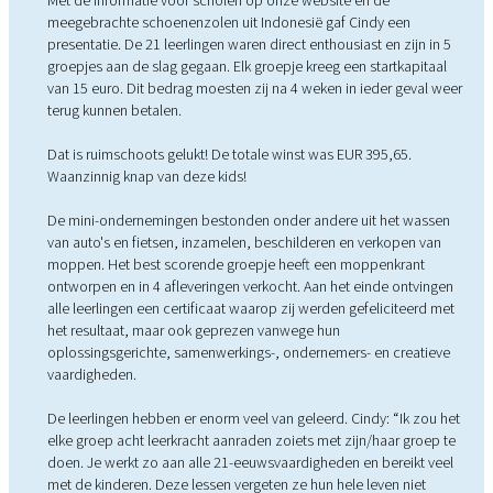
Met de informatie voor scholen op onze website en de
meegebrachte schoenenzolen uit Indonesië gaf Cindy een
presentatie. De 21 leerlingen waren direct enthousiast en zijn in 5
groepjes aan de slag gegaan. Elk groepje kreeg een startkapitaal
van 15 euro. Dit bedrag moesten zij na 4 weken in ieder geval weer
terug kunnen betalen.
Dat is ruimschoots gelukt! De totale winst was EUR 395,65.
Waanzinnig knap van deze kids!
De mini-ondernemingen bestonden onder andere uit het wassen
van auto's en fietsen, inzamelen, beschilderen en verkopen van
moppen. Het best scorende groepje heeft een moppenkrant
ontworpen en in 4 afleveringen verkocht. Aan het einde ontvingen
alle leerlingen een certificaat waarop zij werden gefeliciteerd met
het resultaat, maar ook geprezen vanwege hun
oplossingsgerichte, samenwerkings-, ondernemers- en creatieve
vaardigheden.
De leerlingen hebben er enorm veel van geleerd. Cindy: “Ik zou het
elke groep acht leerkracht aanraden zoiets met zijn/haar groep te
doen. Je werkt zo aan alle 21-eeuwsvaardigheden en bereikt veel
met de kinderen. Deze lessen vergeten ze hun hele leven niet