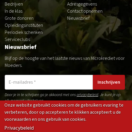
Bedrijven
Adresgegevens
In de klas
Contact opnemen
Grote donoren
Nieuwsbrief
Opleidingsinstituten
Periodiek schenken
Serviceclubs
Nieuwsbrief
Blijf op de hoogte van het laatste nieuws van Microkrediet voor
Moeders.
Inschrijven
Door je in te schrijven ga je akkoord met ons
privacybeleid
. Je kunt je op
elk moment uitschrijven.
Onze website gebruikt cookies om de gebruikers evaring te
verbeteren, door op accepteren te klikken accepteert u de
voorwaarden en ons gebruik van cookies.
Gedragsregels
Privacybeleid
Disclaimer
Cookies
Privacybeleid