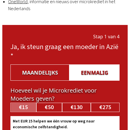
OneWorld
, informatie en nieuws over microkrediet in het
Nederlands
Stap 1 van 4
Ja, ik steun graag een moeder in Azië
*
MAANDELIJKS
EENMALIG
Hoeveel wil je Microkrediet voor
Moeders geven?
€15
€50
€130
€275
Met EUR 15 helpen we ėėn vrouw op weg naar
economische zelfstandigheid.