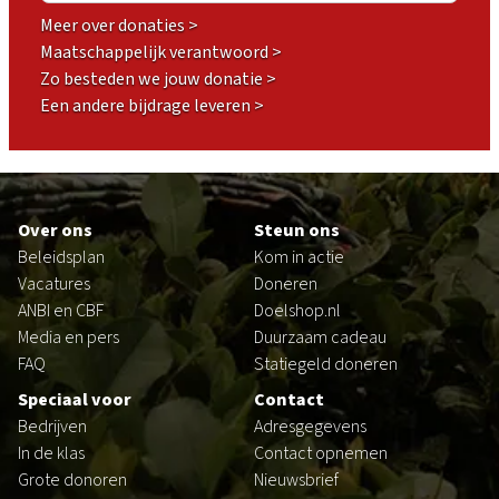
Meer over donaties >
Maatschappelijk verantwoord >
Zo besteden we jouw donatie >
Een andere bijdrage leveren >
Footer
Over ons
Steun ons
Beleidsplan
Kom in actie
Vacatures
Doneren
ANBI en CBF
Doelshop.nl
Media en pers
Duurzaam cadeau
FAQ
Statiegeld doneren
Speciaal voor
Contact
Bedrijven
Adresgegevens
In de klas
Contact opnemen
Grote donoren
Nieuwsbrief