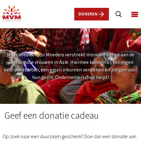
Main
Overslaan
navigation
en
DONEREN
Op
nl
naar
ma
de
me
inhoud
gaan
Microkrediet voor Moeders verstrekt microkredieten aan de
allerarmste vrouwen in Azië. Hiermee kunnen zij een eigen
bedrijfje starten, een eigen inkomen verdienen en zorgen voor
hun gezin. Ondernemerschap helpt!
Duurzaam
Cadeau
Geef een donatie cadeau
Op zoek naar een duurzaam geschenk? Doe dan een donatie aan