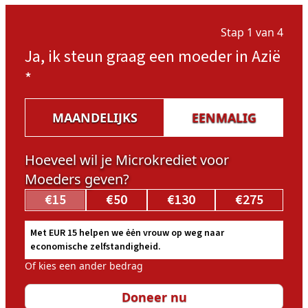
Stap 1 van 4
Ja, ik steun graag een moeder in Azië
*
MAANDELIJKS
EENMALIG
Hoeveel wil je Microkrediet voor
Moeders geven?
€15
€50
€130
€275
Met EUR 15 helpen we ėėn vrouw op weg naar
economische zelfstandigheid.
Of kies een ander bedrag