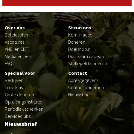
Footer
Over ons
Steun ons
Beleidsplan
Kom in actie
Vacatures
Doneren
ANBI en CBF
Doelshop.nl
Media en pers
Duurzaam cadeau
FAQ
Statiegeld doneren
Speciaal voor
Contact
Bedrijven
Adresgegevens
In de klas
Contact opnemen
Grote donoren
Nieuwsbrief
Opleidingsinstituten
Periodiek schenken
Serviceclubs
Nieuwsbrief