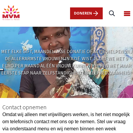
Main
Overslaan
navigation
en
DONEREN
Op
nl
naar
ma
de
me
inhoud
gaan
MET ELKE GIFT, MAANDELIJKSE DONATIE OF ACTIE HELPEN WIJ
DE ALLERARMSTE VROUWEN IN AZIË. WIST JE DAT WE MET 9
EURO PER MAAND AL ÉÉN VROUW KUNNEN HELPEN MET HAAR
EERSTE STAP NAAR ZELFSTANDIGHEID EN ZELFREDZAAMHEID?
contact-
formulier
Contact opnemen
Omdat wij alleen met vrijwilligers werken, is het niet mogelijk
om telefonisch contact met ons op te nemen. Stel uw vraag
via onderstaand menu en wij nemen binnen een week