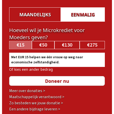
*
MAANDELIJKS
EENMALIG
Hoeveel wil je Microkrediet voor
Moeders geven?
€15
€50
€130
€275
Met EUR 15 helpen we ėėn vrouw op weg naar
economische zelfstandigheid.
Of kies een ander bedrag
Meer over donaties >
Maatschappelijk verantwoord >
Zo besteden we jouw donatie >
Een andere bijdrage leveren >