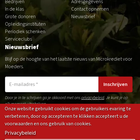
Bedrijven
Adresgegevens
In de klas
Contact opnemen
Grote donoren
Nieuwsbrief
Opleidingsinstituten
Periodiek schenken
Serviceclubs
Nieuwsbrief
Blijf op de hoogte van het laatste nieuws van Microkrediet voor
Moeders.
Inschrijven
Door je in te schrijven ga je akkoord met ons
privacybeleid
. Je kunt je op
elk moment uitschrijven.
Onze website gebruikt cookies om de gebruikers evaring te
verbeteren, door op accepteren te klikken accepteert u de
voorwaarden en ons gebruik van cookies.
Gedragsregels
Privacybeleid
Disclaimer
Cookies
Privacybeleid