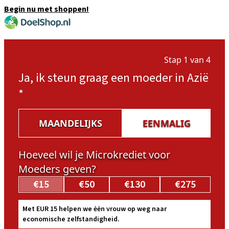
Begin nu met shoppen!
Stap 1 van 4
Ja, ik steun graag een moeder in Azië
*
MAANDELIJKS
EENMALIG
Hoeveel wil je Microkrediet voor
Moeders geven?
€15
€50
€130
€275
Met EUR 15 helpen we ėėn vrouw op weg naar
economische zelfstandigheid.