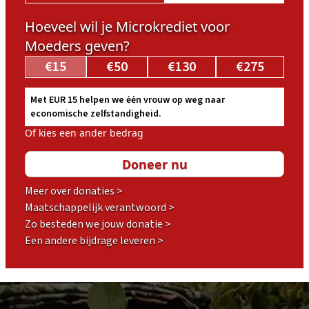
Hoeveel wil je Microkrediet voor
Moeders geven?
€15
€50
€130
€275
Met EUR 15 helpen we ėėn vrouw op weg naar
economische zelfstandigheid.
Of kies een ander bedrag
Meer over donaties >
Maatschappelijk verantwoord >
Zo besteden we jouw donatie >
Een andere bijdrage leveren >
Footer