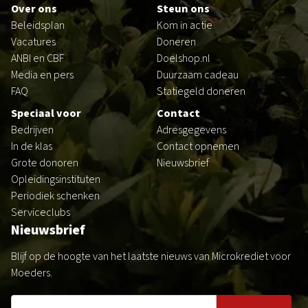
Over ons
Steun ons
Beleidsplan
Kom in actie
Vacatures
Doneren
ANBI en CBF
Doelshop.nl
Media en pers
Duurzaam cadeau
FAQ
Statiegeld doneren
Speciaal voor
Contact
Bedrijven
Adresgegevens
In de klas
Contact opnemen
Grote donoren
Nieuwsbrief
Opleidingsinstituten
Periodiek schenken
Serviceclubs
Nieuwsbrief
Blijf op de hoogte van het laatste nieuws van Microkrediet voor
Moeders.