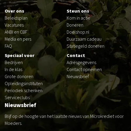
Over ons
Steun ons
Beleidsplan
Kom in actie
Vacatures
Doneren
ANBI en CBF
Doelshop.nl
Media en pers
Duurzaam cadeau
FAQ
Statiegeld doneren
Speciaal voor
Contact
Bedrijven
Adresgegevens
In de klas
Contact opnemen
Grote donoren
Nieuwsbrief
Opleidingsinstituten
Periodiek schenken
Serviceclubs
Nieuwsbrief
Blijf op de hoogte van het laatste nieuws van Microkrediet voor
Moeders.