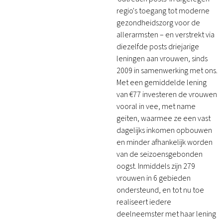
regio's toegang tot moderne
gezondheidszorg voor de
allerarmsten – en verstrekt via
diezelfde posts driejarige
leningen aan vrouwen, sinds
2009 in samenwerking met ons.
Met een gemiddelde lening
van €77 investeren de vrouwen
vooral in vee, met name
geiten, waarmee ze een vast
dagelijks inkomen opbouwen
en minder afhankelijk worden
van de seizoensgebonden
oogst. Inmiddels zijn 279
vrouwen in 6 gebieden
ondersteund, en tot nu toe
realiseert iedere
deelneemster met haar lening