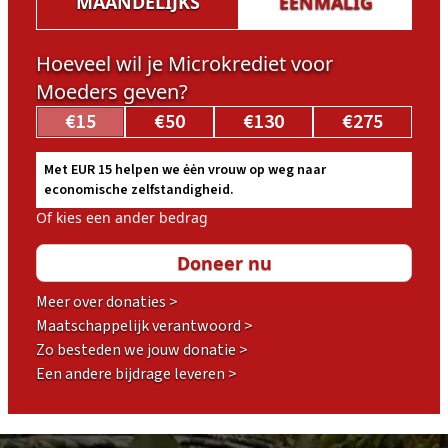
MAANDELIJKS
EENMALIG
Hoeveel wil je Microkrediet voor
Moeders geven?
€15
€50
€130
€275
Met EUR 15 helpen we ėėn vrouw op weg naar
economische zelfstandigheid.
Of kies een ander bedrag
Meer over donaties >
Maatschappelijk verantwoord >
Zo besteden we jouw donatie >
Een andere bijdrage leveren >
Footer