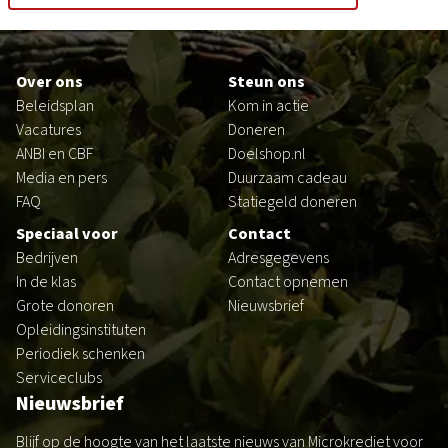
Footer
Over ons
Steun ons
Beleidsplan
Kom in actie
Vacatures
Doneren
ANBI en CBF
Doelshop.nl
Media en pers
Duurzaam cadeau
FAQ
Statiegeld doneren
Speciaal voor
Contact
Bedrijven
Adresgegevens
In de klas
Contact opnemen
Grote donoren
Nieuwsbrief
Opleidingsinstituten
Periodiek schenken
Serviceclubs
Nieuwsbrief
Blijf op de hoogte van het laatste nieuws van Microkrediet voor