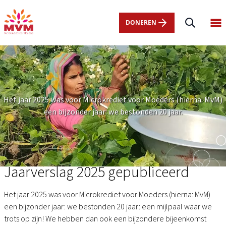
Main
Overslaan
navigation
en
DONEREN
Op
nl
naar
ma
de
me
inhoud
gaan
Het jaar 2025 was voor Microkrediet voor Moeders (hierna: MvM)
een bijzonder jaar: we bestonden 20 jaar.
Jaarverslag 2025 gepubliceerd
Het jaar 2025 was voor Microkrediet voor Moeders (hierna: MvM)
een bijzonder jaar: we bestonden 20 jaar: een mijlpaal waar we
trots op zijn! We hebben dan ook een bijzondere bijeenkomst