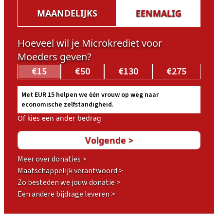
MAANDELIJKS
EENMALIG
Hoeveel wil je Microkrediet voor
Moeders geven?
€15
€50
€130
€275
Met EUR 15 helpen we ėėn vrouw op weg naar
economische zelfstandigheid.
Of kies een ander bedrag
Meer over donaties >
Maatschappelijk verantwoord >
Zo besteden we jouw donatie >
Een andere bijdrage leveren >