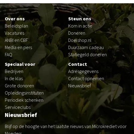
Footer
Over ons
Steun ons
Beleidsplan
Kom in actie
Vacatures
Doneren
ANBI en CBF
Doelshop.nl
Media en pers
Duurzaam cadeau
FAQ
Statiegeld doneren
Speciaal voor
Contact
Bedrijven
Adresgegevens
In de klas
Contact opnemen
Grote donoren
Nieuwsbrief
Opleidingsinstituten
Periodiek schenken
Serviceclubs
Nieuwsbrief
Blijf op de hoogte van het laatste nieuws van Microkrediet voor
Moeders.