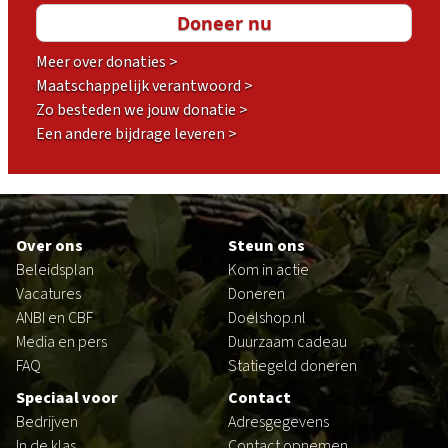
Meer over donaties >
Maatschappelijk verantwoord >
Zo besteden we jouw donatie >
Een andere bijdrage leveren >
Footer
Over ons
Steun ons
Beleidsplan
Kom in actie
Vacatures
Doneren
ANBI en CBF
Doelshop.nl
Media en pers
Duurzaam cadeau
FAQ
Statiegeld doneren
Speciaal voor
Contact
Bedrijven
Adresgegevens
In de klas
Contact opnemen