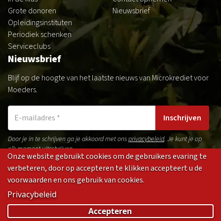
Grote donoren
Nieuwsbrief
Opleidingsinstituten
Periodiek schenken
Serviceclubs
Nieuwsbrief
Blijf op de hoogte van het laatste nieuws van Microkrediet voor
Moeders.
Inschrijven
Door je in te schrijven ga je akkoord met ons
privacybeleid
. Je kunt je op
elk moment uitschrijven.
Onze website gebruikt cookies om de gebruikers evaring te
verbeteren, door op accepteren te klikken accepteert u de
voorwaarden en ons gebruik van cookies.
Gedragsregels
Privacybeleid
Disclaimer
Cookies
Privacybeleid
(opens
(opens
(opens
(opens
Accepteren