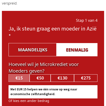
verspreid.
Stap 1 van 4
Ja, ik steun graag een moeder in Azië
*
MAANDELIJKS
EENMALIG
Hoeveel wil je Microkrediet voor
Moeders geven?
€15
€50
€130
€275
Met EUR 15 helpen we ėėn vrouw op weg naar
economische zelfstandigheid.
Of kies een ander bedrag