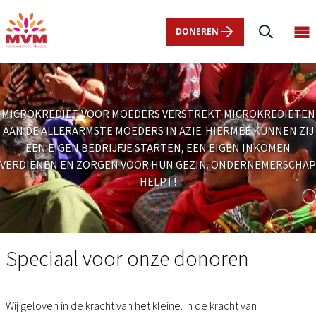
Main
Overslaan
navigation
en
DONEREN
Op
nl
naar
ma
de
me
inhoud
gaan
MICROKREDIET VOOR MOEDERS VERSTREKT MICROKREDIETEN
AAN DE ALLERARMSTE MOEDERS IN AZIË. HIERMEE KUNNEN ZIJ
EEN EIGEN BEDRIJFJE STARTEN, EEN EIGEN INKOMEN
VERDIENEN EN ZORGEN VOOR HUN GEZIN. ONDERNEMERSCHAP
HELPT!
Speciaal
voor
Speciaal voor onze donoren
Wij geloven in de kracht van het kleine. In de kracht van