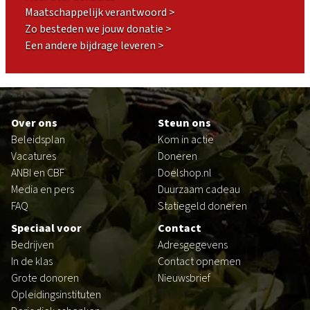
Maatschappelijk verantwoord >
Zo besteden we jouw donatie >
Een andere bijdrage leveren >
Footer
Over ons
Steun ons
Beleidsplan
Kom in actie
Vacatures
Doneren
ANBI en CBF
Doelshop.nl
Media en pers
Duurzaam cadeau
FAQ
Statiegeld doneren
Speciaal voor
Contact
Bedrijven
Adresgegevens
In de klas
Contact opnemen
Grote donoren
Nieuwsbrief
Opleidingsinstituten