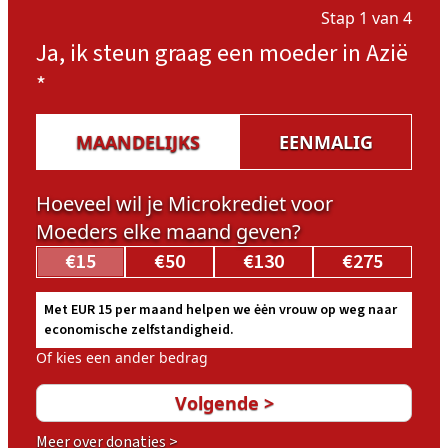
Stap 1 van 4
Ja, ik steun graag een moeder in Azië
*
MAANDELIJKS
EENMALIG
Hoeveel wil je Microkrediet voor
Moeders elke maand geven?
€15
€50
€130
€275
Met EUR 15 per maand helpen we ėėn vrouw op weg naar
economische zelfstandigheid.
Of kies een ander bedrag
Meer over donaties >