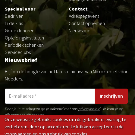
Speciaal voor
Contact
Bedrijven
Adresgegevens
In de klas
Contact opnemen
Grote donoren
Nieuwsbrief
Opleidingsinstituten
Periodiek schenken
Serviceclubs
Nieuwsbrief
Blijf op de hoogte van het laatste nieuws van Microkrediet voor
Moeders.
Inschrijven
Door je in te schrijven ga je akkoord met ons
privacybeleid
. Je kunt je op
elk moment uitschrijven.
Onze website gebruikt cookies om de gebruikers evaring te
verbeteren, door op accepteren te klikken accepteert u de
voorwaarden en ons gebruik van cookies.