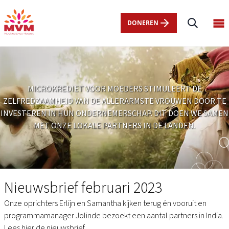
Main
Overslaan
navigation
en
DONEREN
Op
nl
naar
ma
de
me
inhoud
gaan
MICROKREDIET VOOR MOEDERS STIMULEERT DE
ZELFREDZAAMHEID VAN DE ALLERARMSTE VROUWEN DOOR TE
INVESTEREN IN HUN ONDERNEMERSCHAP. DIT DOEN WE SAMEN
MET ONZE LOKALE PARTNERS IN DE LANDEN.
Nieuwsbrief
februari
Nieuwsbrief februari 2023
2023
Onze oprichters Erlijn en Samantha kijken terug én vooruit en
programmamanager Jolinde bezoekt een aantal partners in India.
Lees hier de nieuwsbrief