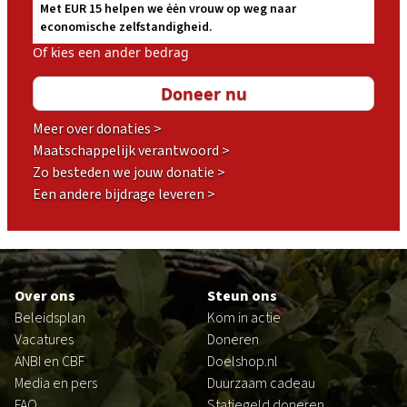
Met EUR 15 helpen we ėėn vrouw op weg naar
economische zelfstandigheid.
Of kies een ander bedrag
Meer over donaties >
Maatschappelijk verantwoord >
Zo besteden we jouw donatie >
Een andere bijdrage leveren >
Footer
Over ons
Steun ons
Beleidsplan
Kom in actie
Vacatures
Doneren
ANBI en CBF
Doelshop.nl
Media en pers
Duurzaam cadeau
FAQ
Statiegeld doneren