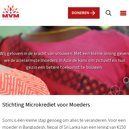
Main
Overslaan
navigation
en
DONEREN
Op
nl
naar
ma
de
me
inhoud
gaan
Wij geloven in de kracht van vrouwen. Met een kleine lening geven
we de allerarmste moeders in Azië de kans om zichzelf en hun
gezin een betere toekomst te bouwen.
Over
ons
Stichting Microkrediet voor Moeders
Soms is één kleine stap genoeg om alles te veranderen. Voor een
moeder in Bangladesh, Nepal of Sri Lanka kan een lening van €150