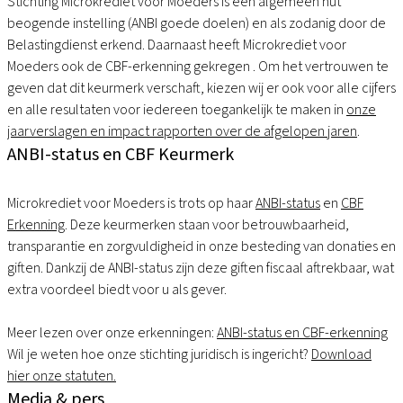
Stichting Microkrediet voor Moeders is een algemeen nut
beogende instelling (ANBI goede doelen) en als zodanig door de
Belastingdienst erkend. Daarnaast heeft Microkrediet voor
Moeders ook de CBF-erkenning gekregen . Om het vertrouwen te
geven dat dit keurmerk verschaft, kiezen wij er ook voor alle cijfers
en alle resultaten voor iedereen toegankelijk te maken in
onze
jaarverslagen en impact rapporten over de afgelopen jaren
.
ANBI-status en CBF Keurmerk
Microkrediet voor Moeders is trots op haar
ANBI-status
en
CBF
Erkenning
. Deze keurmerken staan voor betrouwbaarheid,
transparantie en zorgvuldigheid in onze besteding van donaties en
giften. Dankzij de ANBI-status zijn deze giften fiscaal aftrekbaar, wat
extra voordeel biedt voor u als gever.
Meer lezen over onze erkenningen:
ANBI-status en CBF-erkenning
Wil je weten hoe onze stichting juridisch is ingericht?
Download
hier onze statuten.
Media & pers