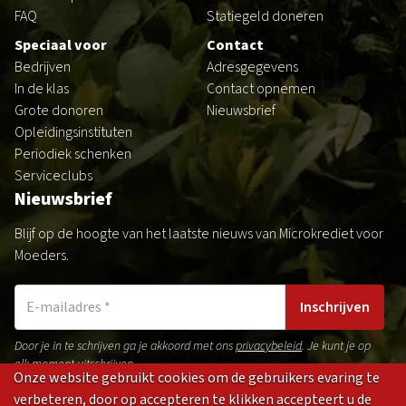
FAQ
Statiegeld doneren
Speciaal voor
Contact
Bedrijven
Adresgegevens
In de klas
Contact opnemen
Grote donoren
Nieuwsbrief
Opleidingsinstituten
Periodiek schenken
Serviceclubs
Nieuwsbrief
Blijf op de hoogte van het laatste nieuws van Microkrediet voor
Moeders.
Inschrijven
Door je in te schrijven ga je akkoord met ons
privacybeleid
. Je kunt je op
elk moment uitschrijven.
Onze website gebruikt cookies om de gebruikers evaring te
verbeteren, door op accepteren te klikken accepteert u de