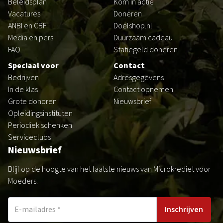
Beleidsplan
Kom in actie
Vacatures
Doneren
ANBI en CBF
Doelshop.nl
Media en pers
Duurzaam cadeau
FAQ
Statiegeld doneren
Speciaal voor
Contact
Bedrijven
Adresgegevens
In de klas
Contact opnemen
Grote donoren
Nieuwsbrief
Opleidingsinstituten
Periodiek schenken
Serviceclubs
Nieuwsbrief
Blijf op de hoogte van het laatste nieuws van Microkrediet voor
Moeders.
Inschrijven