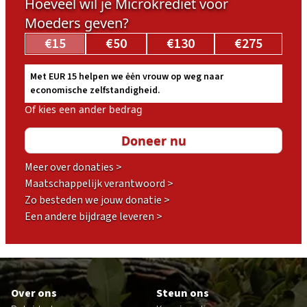
Hoeveel wil je Microkrediet voor
Moeders geven?
€15
€50
€130
€275
Met EUR 15 helpen we ėėn vrouw op weg naar
economische zelfstandigheid.
Of kies een ander bedrag
Meer over donaties >
Maatschappelijk verantwoord >
Zo besteden we jouw donatie >
Een andere bijdrage leveren >
Footer
Over ons
Steun ons