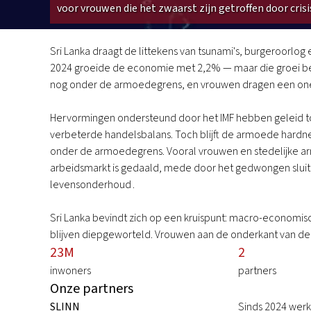
voor vrouwen die het zwaarst zijn getroffen door cris
Sri
Lanka
Sri Lanka draagt de littekens van tsunami's, burgeroorlog
2024 groeide de economie met 2,2% — maar die groei bere
nog onder de armoedegrens, en vrouwen dragen een oneven
Hervormingen ondersteund door het IMF hebben geleid tot 
verbeterde handelsbalans. Toch blijft de armoede hardnek
onder de armoedegrens. Vooral vrouwen en stedelijke arm
arbeidsmarkt is gedaald, mede door het gedwongen slui
levensonderhoud .
Sri Lanka bevindt zich op een kruispunt: macro-economisc
blijven diepgeworteld. Vrouwen aan de onderkant van d
23M
2
inwoners
partners
Onze partners
SLINN
Sinds 2024 werk