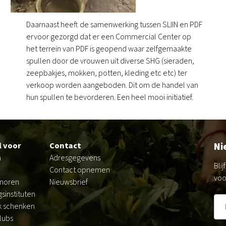
Daarnaast heeft de samenwerking tussen SLIIN en PDF
ervoor gezorgd dat er een Commercial Center op
het terrein van PDF is geopend waar zelfgemaakte
spullen door de vrouwen uit diverse SHG (sieraden,
zeepbakjes, mokken, potten, kleding etc etc) ter
verkoop worden aangeboden. Dit om de handel van
hun spullen te bevorderen. Een heel mooi initiatief.
Ni
l voor
Contact
n
Adresgegevens
Bli
Contact opnemen
voo
onoren
Nieuwsbrief
sinstituten
k schenken
lubs