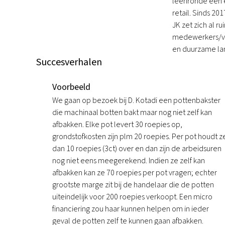
leenronde een ei
retail. Sinds 2
JK zet zich al r
medewerkers/vri
en duurzame l
Succesverhalen
Voorbeeld
We gaan op bezoek bij D. Kotadi een pottenbakster
die machinaal botten bakt maar nog niet zelf kan
afbakken. Elke pot levert 30 roepies op,
grondstofkosten zijn plm 20 roepies. Per pot houdt z
dan 10 roepies (3ct) over en dan zijn de arbeidsuren
nog niet eens meegerekend. Indien ze zelf kan
afbakken kan ze 70 roepies per pot vragen; echter
grootste marge zit bij de handelaar die de potten
uiteindelijk voor 200 roepies verkoopt. Een micro
financiering zou haar kunnen helpen om in ieder
geval de potten zelf te kunnen gaan afbakken.