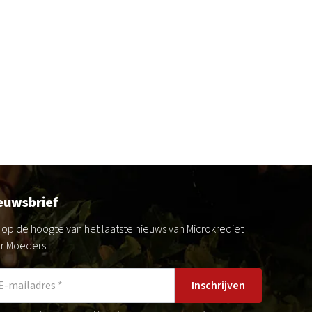
euwsbrief
jf op de hoogte van het laatste nieuws van Microkrediet
r Moeders.
Inschrijven