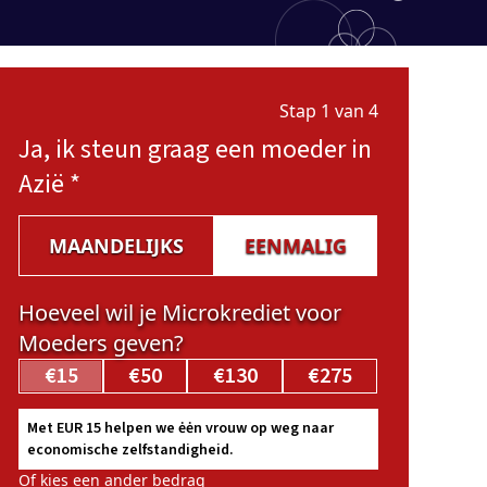
Stap 1 van 4
Ja, ik steun graag een moeder in
Azië
*
MAANDELIJKS
EENMALIG
Hoeveel wil je Microkrediet voor
Moeders geven?
€15
€50
€130
€275
Met EUR 15 helpen we ėėn vrouw op weg naar
economische zelfstandigheid.
Of kies een ander bedrag