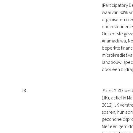
(Participatory 
waarvan 80% vro
organiseren in 
ondersteunen el
Ons eerste geza
Anamaduwa, Noo
beperkte financ
microkrediet va
landbouw, specer
door een bijdra
JK
Sinds 2007 wer
(JK), actief in 
2012). JK verst
sparen, hun adm
gezondheidspro
Met een gemidde