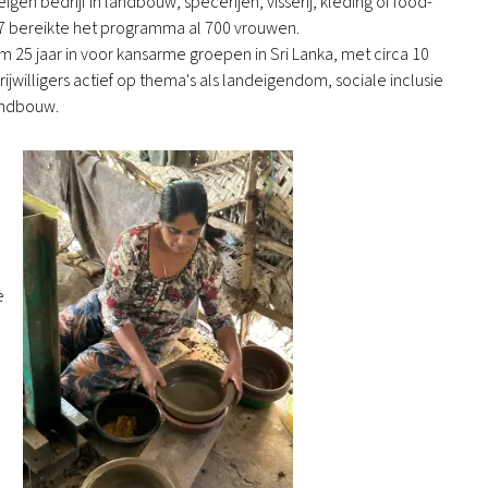
gen bedrijf in landbouw, specerijen, visserij, kleding of food-
017 bereikte het programma al 700 vrouwen.
uim 25 jaar in voor kansarme groepen in Sri Lanka, met circa 10
jwilligers actief op thema's als landeigendom, sociale inclusie
andbouw.
e