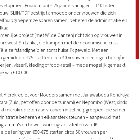
Development Foundation) – 25 jaar ervaring en 1.140 leden,
uw. SLIIN/PDF bestrijdt armoede onder vrouwen die zich
zelfhulpgroepen: ze sparen samen, beheren de administratie en
kaar.
menlijke project (met Wilde Ganzen) richt zich op vrouwen in
rdwest-Sri Lanka, die kampen met de economische crisis,
iële zelfstandigheid en soms huiselijk geweld. Met een
n gemiddeld €75 startten circa 40 vrouwen een eigen bedrijf in
ijen, visserij, kleding of food-retail – mede mogelijk gemaakt
ge van €10.000.
kt Microkrediet voor Moeders samen met Janawaboda Kendraya
Matara (Zuid, getroffen door de tsunami) en Negombo (West, sinds
rekt microkredieten aan vrouwen in zelfhulpgroepen, die samen
inistratie beheren en elkaar sterk steunen – aangevuld met
gramma's en bewustwordingsactiviteiten van JK.
lde lening van €50-€75 starten circa 50 vrouwen per