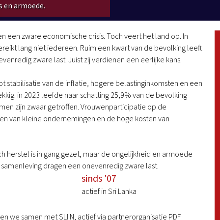
is en armoede.
 en een zware economische crisis. Toch veert het land op. In
ikt lang niet iedereen. Ruim een kwart van de bevolking leeft
redig zware last. Juist zij verdienen een eerlijke kans.
stabilisatie van de inflatie, hogere belastinginkomsten en een
kig: in 2023 leefde naar schatting 25,9% van de bevolking
en zijn zwaar getroffen. Vrouwenparticipatie op de
ten van kleine ondernemingen en de hoge kosten van
h herstel is in gang gezet, maar de ongelijkheid en armoede
e samenleving dragen een onevenredig zware last.
sinds '07
actief in Sri Lanka
en we samen met SLIIN, actief via partnerorganisatie PDF