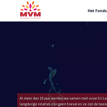
Main
Overslaan
navigation
en
Het Fond
nl
naar
de
inhoud
gaan
Al meer dan 10 jaar werken we samen met onze Sri La
langdurige relaties zijn geen toeval en ze zijn de bas