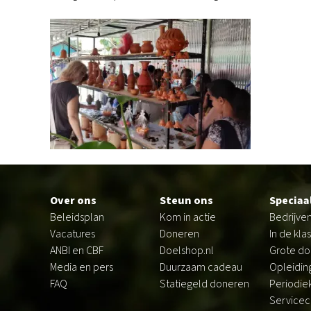
Footer
Over ons
Steun ons
Speciaa
Beleidsplan
Kom in actie
Bedrijve
Vacatures
Doneren
In de klas
ANBI en CBF
Doelshop.nl
Grote d
Media en pers
Duurzaam cadeau
Opleiding
FAQ
Statiegeld doneren
Periodie
Servicec