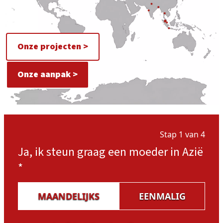
Onze projecten >
Onze aanpak >
Stap 1 van 4
Ja, ik steun graag een moeder in Azië
*
MAANDELIJKS
EENMALIG