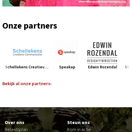
Onze partners
Schellekens Creatieve Communicaties
Speakap
Edwin Rozendal
Studio
Bunchmark
Namasté Reizen
Bekijk al onze partners
›
Schellekens Creatieve Communicaties
Speakap
Edwin Rozendal
Studio Pompe
Footer
DLA Piper
Over ons
Steun ons
LOT of Illustrations
Beleidsplan
Kom in actie
VDMi