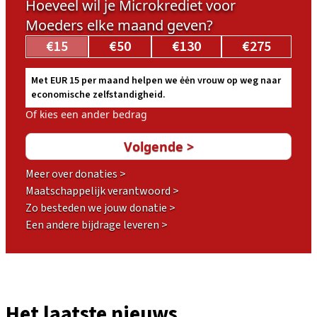
Hoeveel wil je Microkrediet voor
Moeders elke maand geven?
€15
€50
€130
€275
Met EUR 15 per maand helpen we ėėn vrouw op weg naar
economische zelfstandigheid.
Of kies een ander bedrag
Meer over donaties >
Maatschappelijk verantwoord >
Zo besteden we jouw donatie >
Een andere bijdrage leveren >
Het laatste nieuws