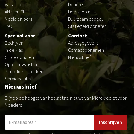
Vacatures
Doneren
LAB voor Leiders
ANBI en CBF
Doelshop.nl
Media en pers
Duurzaam cadeau
FAQ
Statiegeld doneren
Speciaal voor
Contact
Bedrijven
Adresgegevens
In de klas
Contact opnemen
Grote donoren
Nieuwsbrief
Opleidingsinstituten
Periodiek schenken
Serviceclubs
Nieuwsbrief
Blijf op de hoogte van het laatste nieuws van Microkrediet voor
Moeders.
Inschrijven