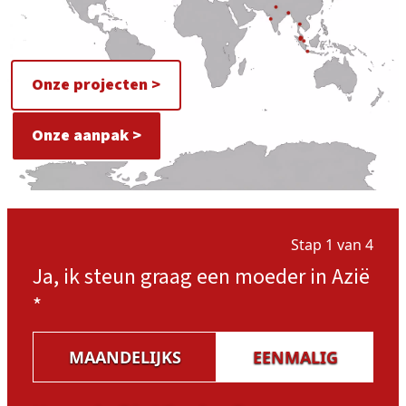
Onze projecten >
Onze aanpak >
Stap 1 van 4
Ja, ik steun graag een moeder in Azië
*
MAANDELIJKS
EENMALIG