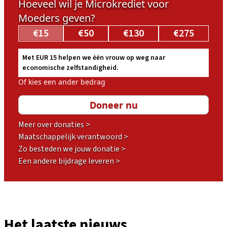
Hoeveel wil je Microkrediet voor
Moeders geven?
€15
€50
€130
€275
Met EUR 15 helpen we ėėn vrouw op weg naar
economische zelfstandigheid.
Of kies een ander bedrag
Meer over donaties >
Maatschappelijk verantwoord >
Zo besteden we jouw donatie >
Een andere bijdrage leveren >
Het laatste nieuws