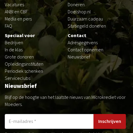
Vacatures
Doneren
LAB voor Leiders
ANBI en CBF
Doelshop.nl
Media en pers
Duurzaam cadeau
FAQ
Statiegeld doneren
Speciaal voor
Contact
Bedrijven
Adresgegevens
In de klas
Contact opnemen
Grote donoren
Nieuwsbrief
Opleidingsinstituten
Periodiek schenken
Serviceclubs
Nieuwsbrief
Blijf op de hoogte van het laatste nieuws van Microkrediet voor
Moeders.
Inschrijven