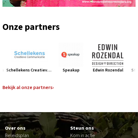
Onze partners
Schellekens Creatieve Communicaties
Speakap
Edwin Rozendal
Studio
Bunchmark
Namasté Reizen
Bekijk al onze partners
›
Schellekens Creatieve Communicaties
Speakap
Edwin Rozendal
Studio Pompe
Footer
DLA Piper
Over ons
Steun ons
LOT of Illustrations
Beleidsplan
Kom in actie
VDMi