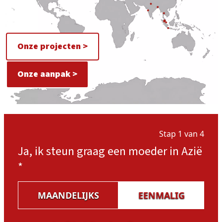
Onze projecten >
Onze aanpak >
Stap 1 van 4
Ja, ik steun graag een moeder in Azië
*
MAANDELIJKS
EENMALIG