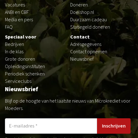
Vacatures
Doneren
LAB voor Leiders
ANBI en CBF
Doelshop.nl
Media en pers
Duurzaam cadeau
FAQ
Statiegeld doneren
Speciaal voor
Contact
Bedrijven
Adresgegevens
In de klas
Contact opnemen
Grote donoren
Nieuwsbrief
Opleidingsinstituten
Periodiek schenken
Serviceclubs
Nieuwsbrief
Blijf op de hoogte van het laatste nieuws van Microkrediet voor
Moeders.
Inschrijven