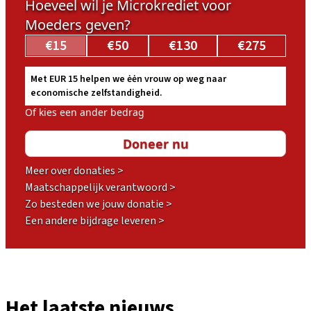
Hoeveel wil je Microkrediet voor
Moeders geven?
€15
€50
€130
€275
Met EUR 15 helpen we ėėn vrouw op weg naar
economische zelfstandigheid.
Of kies een ander bedrag
Meer over donaties >
Maatschappelijk verantwoord >
Zo besteden we jouw donatie >
Een andere bijdrage leveren >
Het laatste nieuws