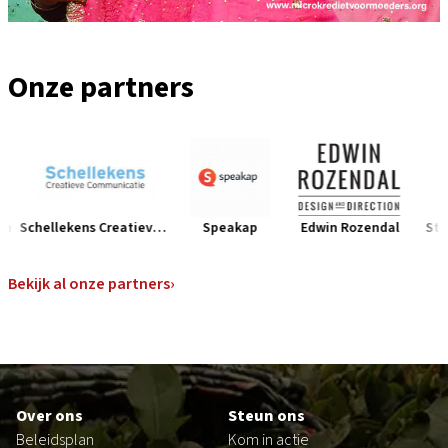
Onze partners
Schellekens Creatieve Communicaties
Speakap
Edwin Rozendal
Studio
Bunchmark
Namasté Reizen
Bekijk al onze partners
›
Schellekens Creatieve Communicaties
Speakap
Edwin Rozendal
Studio Pompe
Footer
DLA Piper
Over ons
Steun ons
LOT of Illustrations
Beleidsplan
Kom in actie
VDMi